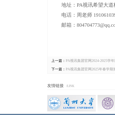
地址：PA视讯希望大道
电话：周老师
19106103
邮箱：
804704773@qq.c
上一篇：
PA视讯集团官网2024-202
下一篇：
PA视讯集团官网2025年春学
友情链接
/LINK