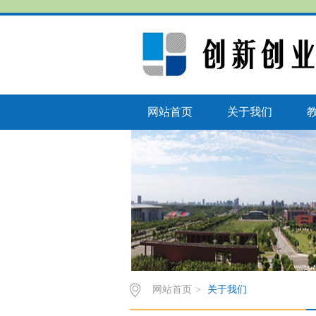
网站首页
关于我们
网站首页
>
关于我们