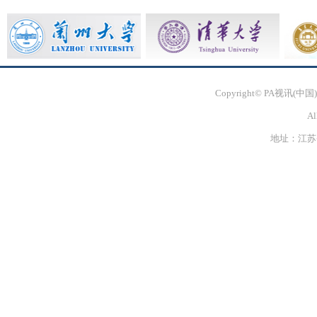
Copyright© PA视讯(
Al
地址：江苏