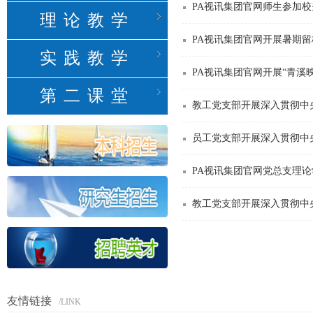
PA视讯集团官网师生参加校
理论教学
PA视讯集团官网开展暑期
实践教学
PA视讯集团官网开展“青溪
第二课堂
教工党支部开展深入贯彻中
员工党支部开展深入贯彻中
PA视讯集团官网党总支理
教工党支部开展深入贯彻中
友情链接
/LINK