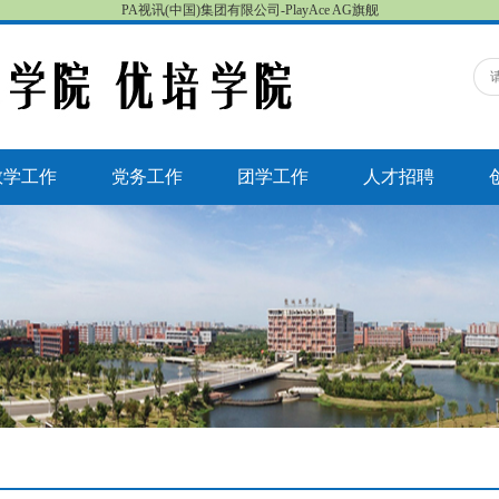
PA视讯(中国)集团有限公司-PlayAce AG旗舰
教学工作
党务工作
团学工作
人才招聘