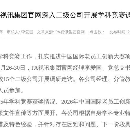
A视讯集团官网深入二级公司开展学科竞赛
郭华 审核人: 李爱国 文章来源: PA视讯集团官网 点击数：
发布时间: 202
学科竞赛工作，扎实推进中国国际老员工创新大赛
9
月
26-30
日，PA视讯集团官网经理李爱国、党总支
校
15
个二级公司开展调研走访。各公司经理、分管
人员参加。
25
年学科竞赛获奖情况、
2
02
6
年中国国际老员工创
策文件宣传等方面展开。各公司根据自身学科专业
措及特色经验，并针对存在困难和问题、下一阶段