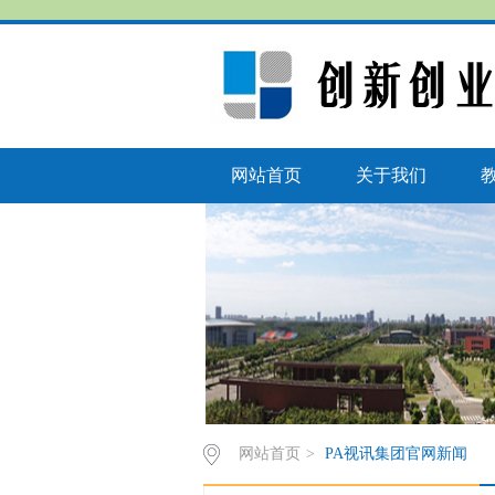
网站首页
关于我们
网站首页
>
PA视讯集团官网新闻