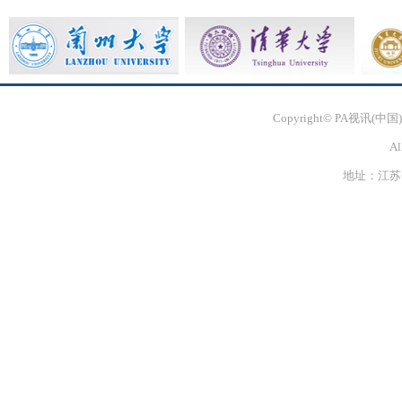
Copyright© PA视讯(
Al
地址：江苏