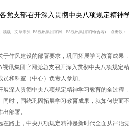
各党支部召开深入贯彻中央八项规定精神
人: 魏巍 文章来源: PA视讯集团官网、PA视讯集团官网(合署) 点击数：
关于作风建设的部署要求，巩固拓展学习教育成果
PA视讯集团官网党总支
召开深入贯彻中央八项规定
成员和科室
（
中心
）
负责人参加。
开展深入贯彻中央八项规定精神学习教育的全过程
。同时，围绕巩固拓展学习教育成果，就如何锲而
作出部署。
远在路上，中央八项规定精神是新时代全面从严治