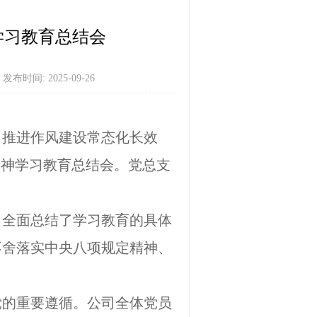
学习教育总结会
发布时间: 2025-09-26
，推进作风建设常态化长效
精神学习教育总结会。
党总支
，全面
总结
了学习教育的具体
不舍落实中央八项规定精神、
党的重要遵循。
公司
全体党员