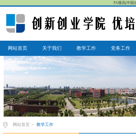
PA视讯(中国)
网站首页
关于我们
教学工作
党务工作
网站首页
>
教学工作