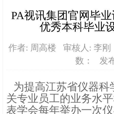
PA视讯集团官网毕
优秀本科毕业
作者: 周高楼 审核人: 李
数：
发布时
为提高江苏省仪器科
关专业员工的业务水平
表学会每年举办一次仪