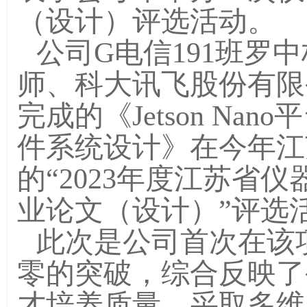
（设计）评选活动。
公司G电信191班罗
师、科大讯飞股份有限
完成的《Jetson Na
件系统设计》在今年江
的“2023年度江苏省
业论文（设计）”评选
此次是公司首次在该
零的突破，综合反映了
才培养质量，采取多维