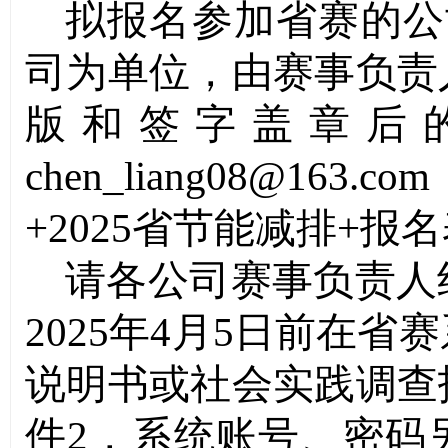
拟报名参加省赛的公
司为单位，
由赛事负责
版和签字盖章后
chen_liang08@163.com
+
2025
省节能减排
+
报名
请各公司赛事负责人
2025
年
4
月
5
日前在省赛
说明书或社会实践调查
件
2
，系统账号、密码