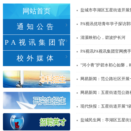
网站首页
盐城市亭湖区五星街道开展筑
PA视讯优培青年学子探访
通知公告
清溪映初心，碧波护长河
PA视讯集团官
PA视讯PA视讯集团官网携手
网新闻
校外媒体
网易新闻：范公路社区开展
网易新闻：五星街道范公路
现代快报：五星街道开展“
盐城民生网：亭湖区五星街