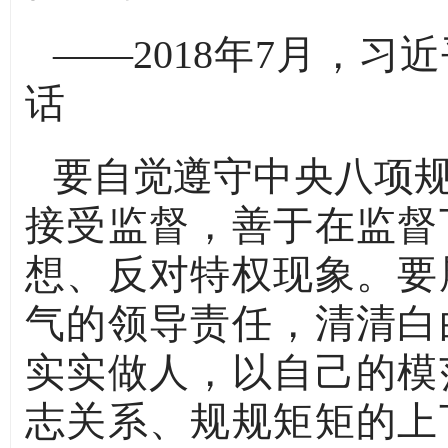
——2018年7月，
话
要自觉遵守中央八项
接受监督，善于在监督
想、反对特权现象。要
气的领导责任，清清白
实实做人，以自己的模
志关系、规规矩矩的上