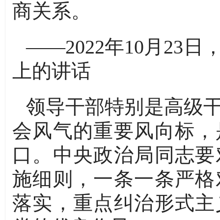
商关系。
——2022年10月2
上的讲话
领导干部特别是高级
会风气的重要风向标，
口。中央政治局同志要
施细则，一条一条严格
落实，重点纠治形式主