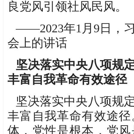
良党风引领社风民风。
——2023年1月9日
会上的讲话
坚决落实中央八项规
丰富自我革命有效途径
坚决落实中央八项规
丰富自我革命有效途径
体，党性是根本，党风