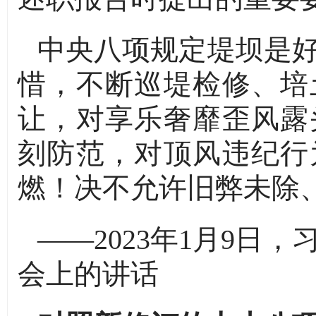
中央八项规定堤坝是
惜，不断巡堤检修、培
让，对享乐奢靡歪风露
刻防范，对顶风违纪行
燃！决不允许旧弊未除
——2023年1月9日
会上的讲话